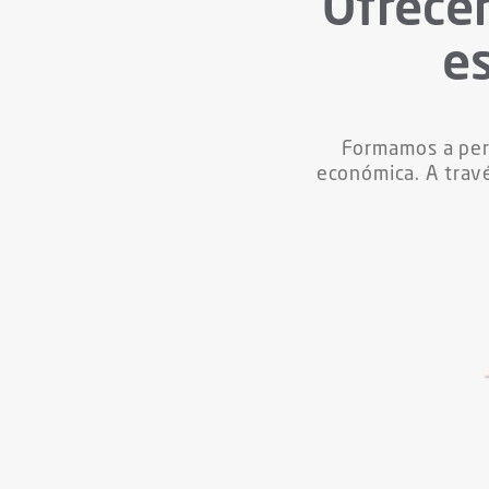
Ofrece
e
Formamos a pers
económica. A trav