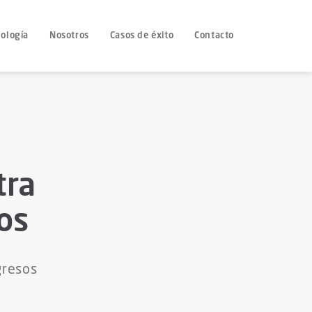
ología
Nosotros
Casos de éxito
Contacto
tra
os
gresos